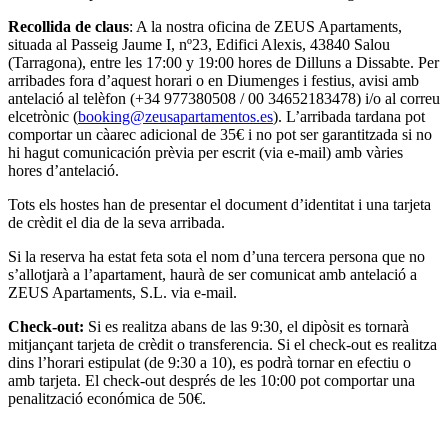
Recollida de claus
: A la nostra oficina de ZEUS Apartaments,
situada al Passeig Jaume I, nº23, Edifici Alexis, 43840 Salou
(Tarragona), entre les 17:00 y 19:00 hores de Dilluns a Dissabte. Per
arribades fora d’aquest horari o en Diumenges i festius, avisi amb
antelació al telèfon (+34 977380508 / 00 34652183478) i/o al correu
elcetrònic (
booking@zeusapartamentos.es
). L’arribada tardana pot
comportar un càarec adicional de 35€ i no pot ser garantitzada si no
hi hagut comunicación prèvia per escrit (via e-mail) amb vàries
hores d’antelació.
Tots els hostes han de presentar el document d’identitat i una tarjeta
de crèdit el dia de la seva arribada.
Si la reserva ha estat feta sota el nom d’una tercera persona que no
s’allotjarà a l’apartament, haurà de ser comunicat amb antelació a
ZEUS Apartaments, S.L. via e-mail.
Check-out:
Si es realitza abans de las 9:30, el dipòsit es tornarà
mitjançant tarjeta de crèdit o transferencia. Si el check-out es realitza
dins l’horari estipulat (de 9:30 a 10), es podrà tornar en efectiu o
amb tarjeta. El check-out després de les 10:00 pot comportar una
penalització económica de 50€.