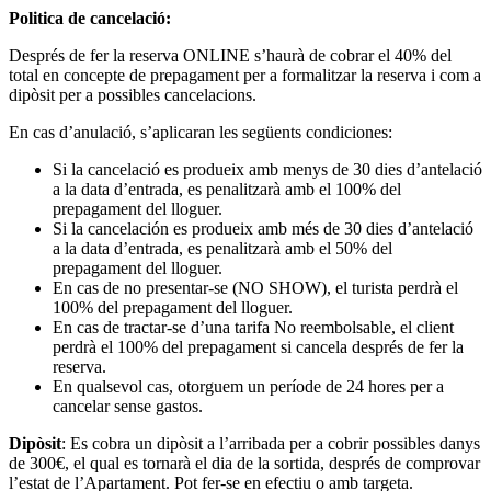
Politica de cancelació:
Després de fer la reserva ONLINE s’haurà de cobrar el 40% del
total en concepte de prepagament per a formalitzar la reserva i com a
dipòsit per a possibles cancelacions.
En cas d’anulació, s’aplicaran les següents condiciones:
Si la cancelació es produeix amb menys de 30 dies d’antelació
a la data d’entrada, es penalitzarà amb el 100% del
prepagament del lloguer.
Si la cancelación es produeix amb més de 30 dies d’antelació
a la data d’entrada, es penalitzarà amb el 50% del
prepagament del lloguer.
En cas de no presentar-se (NO SHOW), el turista perdrà el
100% del prepagament del lloguer.
En cas de tractar-se d’una tarifa No reembolsable, el client
perdrà el 100% del prepagament si cancela després de fer la
reserva.
En qualsevol cas, otorguem un període de 24 hores per a
cancelar sense gastos.
Dipòsit
: Es cobra un dipòsit a l’arribada per a cobrir possibles danys
de 300€, el qual es tornarà el dia de la sortida, després de comprovar
l’estat de l’Apartament. Pot fer-se en efectiu o amb targeta.