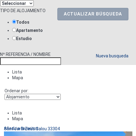
TIPO DE ALOJAMIENTO
ACTUALIZAR BÚSQUEDA
Todos
Apartamento
Estudio
Nº REFERENCIA / NOMBRE
Nueva busqueda
Lista
Mapa
Ordenar por:
Lista
Mapa
Añadir a favoritos
Sant Jordi Zeus Salou 33304