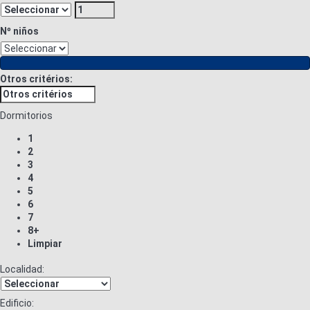
Nº niños
Otros critérios:
Dormitorios
1
2
3
4
5
6
7
8+
Limpiar
Localidad:
Edificio: