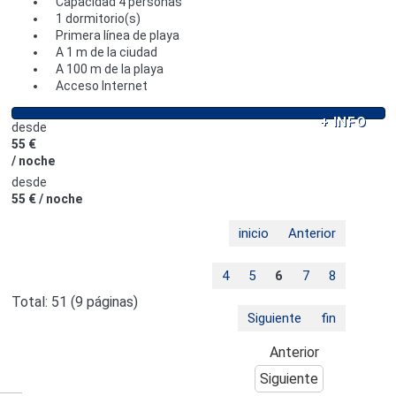
Capacidad 4 personas
1 dormitorio(s)
Primera línea de playa
A 1 m de la ciudad
A 100 m de la playa
Acceso Internet
+ INFO
desde
55 €
/ noche
desde
55 €
/ noche
inicio
Anterior
4
5
6
7
8
Total:
51
(9 páginas)
Siguiente
fin
Anterior
Siguiente