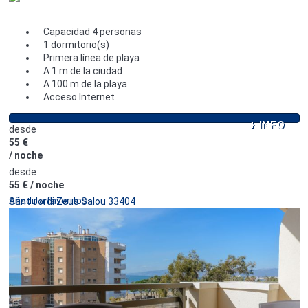
Capacidad 4 personas
1 dormitorio(s)
Primera línea de playa
A 1 m de la ciudad
A 100 m de la playa
Acceso Internet
+ INFO
desde
55 €
/ noche
desde
55 €
/ noche
Añadir a favoritos
Sant Jordi Zeus Salou 33404