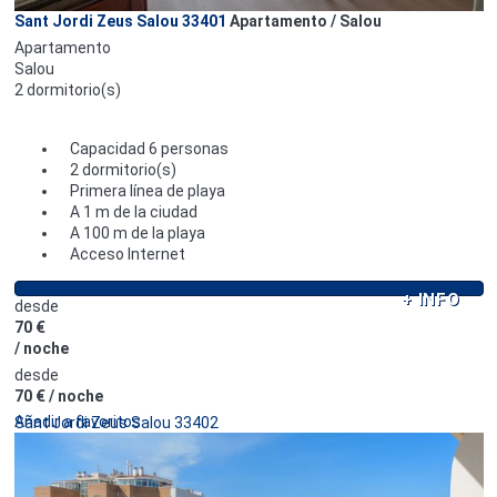
Sant Jordi Zeus Salou 33401
Apartamento / Salou
Apartamento
Salou
2 dormitorio(s)
Capacidad 6 personas
2 dormitorio(s)
Primera línea de playa
A 1 m de la ciudad
A 100 m de la playa
Acceso Internet
+ INFO
desde
70 €
/ noche
desde
70 €
/ noche
Añadir a favoritos
Sant Jordi Zeus Salou 33402