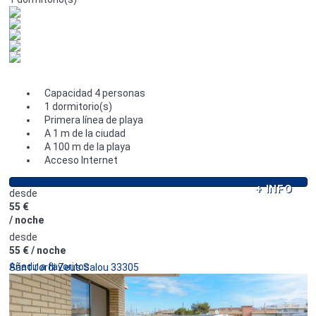
Capacidad 4 personas
1 dormitorio(s)
Primera línea de playa
A 1 m de la ciudad
A 100 m de la playa
Acceso Internet
+ INFO
desde
55 €
/ noche
desde
55 €
/ noche
Añadir a favoritos
Sant Jordi Zeus Salou 33305