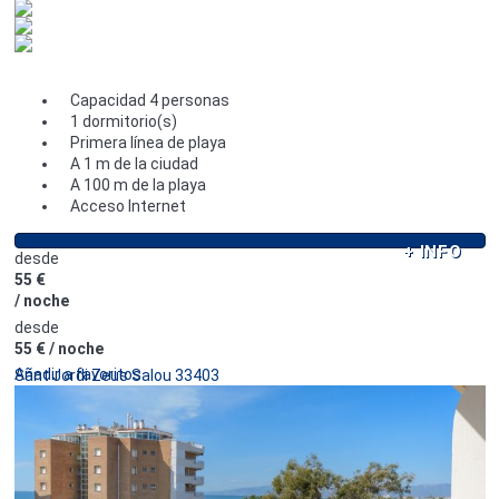
Capacidad 4 personas
1 dormitorio(s)
Primera línea de playa
A 1 m de la ciudad
A 100 m de la playa
Acceso Internet
+ INFO
desde
55 €
/ noche
desde
55 €
/ noche
Añadir a favoritos
Sant Jordi Zeus Salou 33403