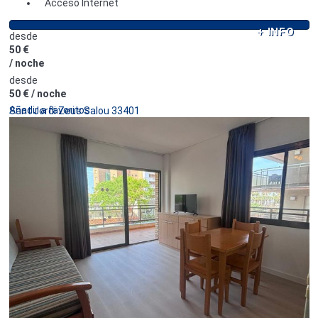
Acceso Internet
+ INFO
desde
50 €
/ noche
desde
50 €
/ noche
Añadir a favoritos
Sant Jordi Zeus Salou 33401