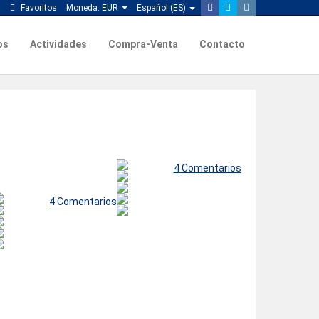
Favoritos
Moneda:
EUR
Español (ES)
os
Actividades
Compra-Venta
Contacto
4 Comentarios
4 Comentarios