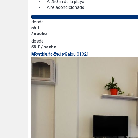
A 250 m de la playa
Aire acondicionado
desde
55 €
/ noche
desde
55 €
/ noche
Añadir a favoritos
Montblanc Zeus Salou 01321