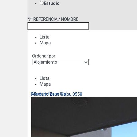
Estudio
Nº REFERENCIA / NOMBRE
Lista
Mapa
Ordenar por:
Lista
Mapa
Añadir a favoritos
Mercurio Zeus Salou 0558