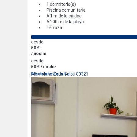
1 dormitorio(s)
Piscina comunitaria
A 1 m de la ciudad
A 200 m de la playa
Terraza
desde
50 €
/ noche
desde
50 €
/ noche
Añadir a favoritos
Montblanc Zeus Salou 80321