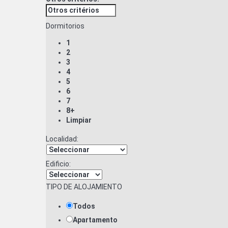
Dormitorios
1
2
3
4
5
6
7
8+
Limpiar
Localidad:
Edificio:
TIPO DE ALOJAMIENTO
Todos
Apartamento