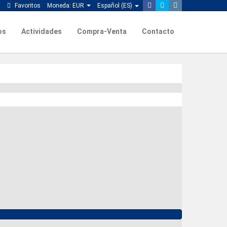
Favoritos
Moneda:
EUR
Español (ES)
os
Actividades
Compra-Venta
Contacto