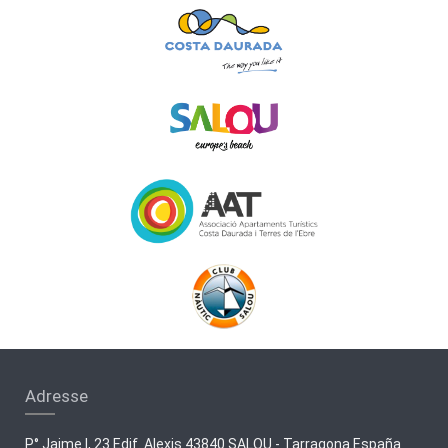
Adresse
P° Jaime I, 23 Edif. Alexis 43840 SALOU - Tarragona España