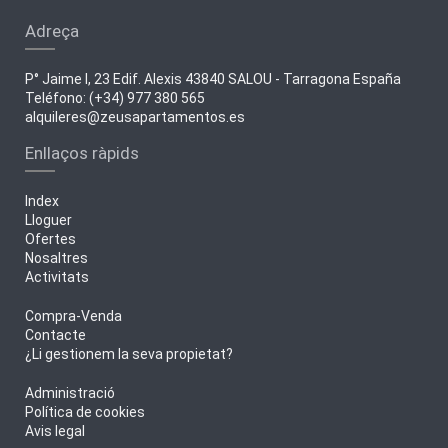
Adreça
P° Jaime I, 23 Edif. Alexis 43840 SALOU - Tarragona España
Teléfono: (+34) 977 380 565
alquileres@zeusapartamentos.es
Enllaços ràpids
Index
Lloguer
Ofertes
Nosaltres
Activitats
Compra-Venda
Contacte
¿Li gestionem la seva propietat?
Administració
Política de cookies
Avis legal