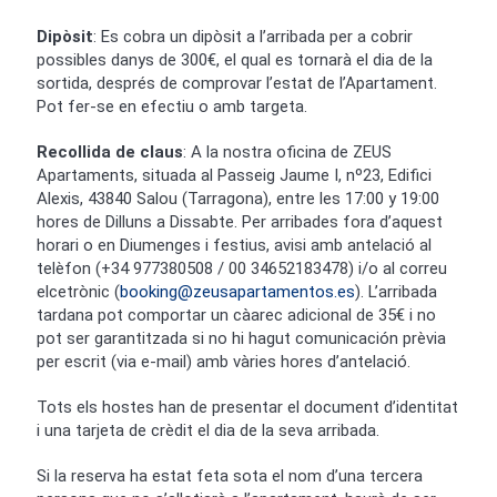
Dipòsit
: Es cobra un dipòsit a l’arribada per a cobrir
possibles danys de 300€, el qual es tornarà el dia de la
sortida, després de comprovar l’estat de l’Apartament.
Pot fer-se en efectiu o amb targeta.
Recollida de claus
: A la nostra oficina de ZEUS
Apartaments, situada al Passeig Jaume I, nº23, Edifici
Alexis, 43840 Salou (Tarragona), entre les 17:00 y 19:00
hores de Dilluns a Dissabte. Per arribades fora d’aquest
horari o en Diumenges i festius, avisi amb antelació al
telèfon (+34 977380508 / 00 34652183478) i/o al correu
elcetrònic (
booking@zeusapartamentos.es
). L’arribada
tardana pot comportar un càarec adicional de 35€ i no
pot ser garantitzada si no hi hagut comunicación prèvia
per escrit (via e-mail) amb vàries hores d’antelació.
Tots els hostes han de presentar el document d’identitat
i una tarjeta de crèdit el dia de la seva arribada.
Si la reserva ha estat feta sota el nom d’una tercera