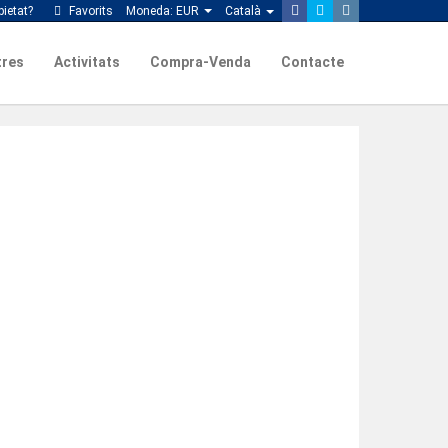
ietat?
Favorits
Moneda:
EUR
Català
tres
Activitats
Compra-Venda
Contacte